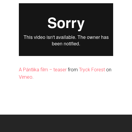
A Pántlika film – teaser
from
Tryck Forest
on
Vimeo
.