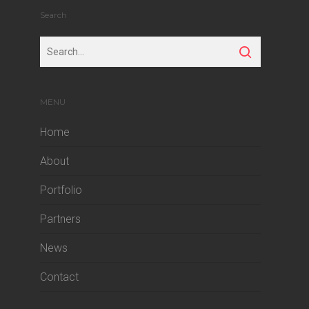
Search
MENU
Home
About
Portfolio
Partners
News
Contact