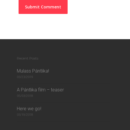
Recent Posts
Mulass Pántlika!
03/23/2019
A Pántlika film – teaser
05/03/2018
Here we go!
03/19/2018