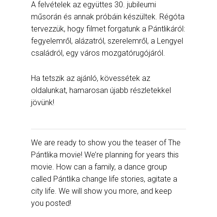
A felvételek az együttes 30. jubileumi
műsorán és annak próbáin készültek. Régóta
tervezzük, hogy filmet forgatunk a Pántlikáról:
fegyelemről, alázatról, szerelemről, a Lengyel
családról, egy város mozgatórugójáról.
Ha tetszik az ajánló, kövessétek az
oldalunkat, hamarosan újabb részletekkel
jövünk!
We are ready to show you the teaser of The
Pántlika movie! We’re planning for years this
movie. How can a family, a dance group
called Pántlika change life stories, agitate a
city life. We will show you more, and keep
you posted!