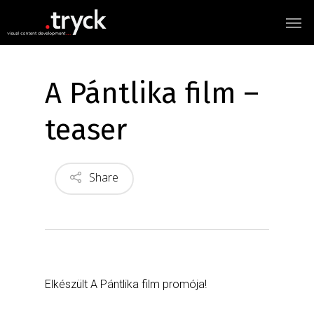
A Pántlika film –
teaser
Share
Elkészült A Pántlika film promója!